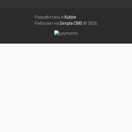
Разработано в
Kubbe
Работает на
Simpla CMS
© 2026
Меню
руб
рубли
Валюта
руб рубли
$ доллары
Сравнения
Закладки
Профиль
Корзина
Каталог товаров
Каталог товаров