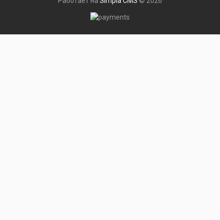
Работает на
Simpla CMS
© 2026
Меню
руб
рубли
Валюта
руб рубли
$ доллары
Сравнения
Закладки
Профиль
Корзина
Каталог товаров
Каталог товаров
Оборудование для ароматизации
Оборудование для ароматизации