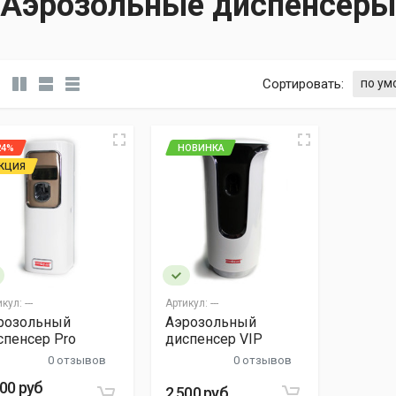
Аэрозольные диспенсеры
Сортировать:
24%
НОВИНКА
КЦИЯ
икул:
---
Артикул:
---
розольный
Аэрозольный
спенсер Pro
диспенсер VIP
0 отзывов
0 отзывов
900 руб
2 500 руб