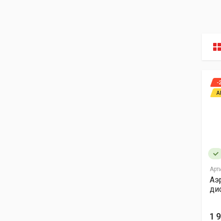
-
А
Арт
Аэ
ди
1 