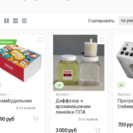
Сортировать:
ОВИНКА
икул:
---
Артикул:
---
Артикул:
-
омаБудильник
Диффузор к
Прогр
аромамашинам
(тайме
0 отзывов
линейки ППА
990 руб
0 отзывов
700 ру
3 000 руб