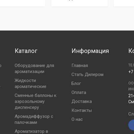
Каталог
Информация
К
ю
Оборудование для
Главная
ТЕ
ароматизации
+7
Стать Дилером
Жидкости
Блог
ОО
.
ароматические
ИН
Оплата
Сменные баллоны к
21
аэрозольному
Доставка
См
диспенсеру
Контакты
Сл
Аромадиффузор с
О нас
палочками
Ароматизатор в