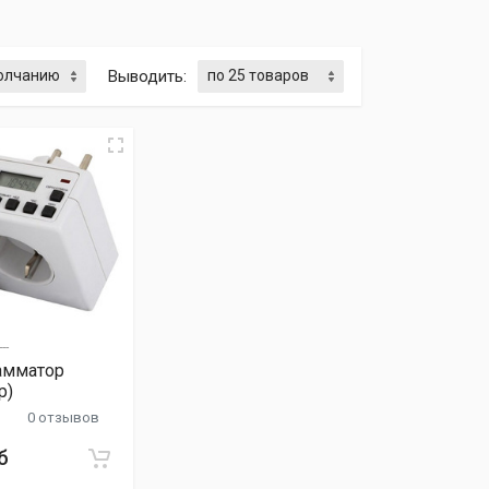
Выводить:
--
амматор
р)
0 отзывов
б