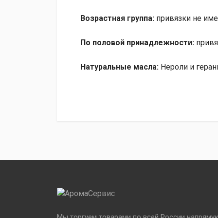
Возрастная группа
:
привязки не име
По половой принадлежности
:
привя
Натуральные масла
:
Нероли и геран
Интенсивность
4
Возрастная группа
нет
Половая принадлелжность
нет
Флакон
стекло
Количество аромата
7 мл.
Крышка
дерево
Мы торгуем товарами по всей России напряму