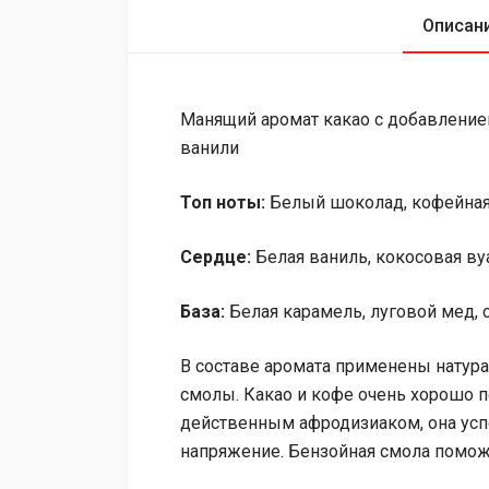
Описан
Манящий аромат какао с добавлением
ванили
Топ ноты
:
Белый шоколад, кофейная
Сердце
:
Белая ваниль, кокосовая ву
База
:
Белая карамель, луговой мед, с
В составе аромата применены натура
смолы. Какао и кофе очень хорошо 
действенным афродизиаком, она успо
напряжение. Бензойная смола поможе