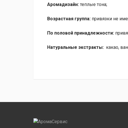
Аромадизайн
:
теплые тона;
Возрастная группа
:
привязки не име
По половой принадлежности
:
привя
Натуральные экстракты
:
какао, ван
Интенсивность
4
Половая принадлежность
нет
Возрастная группа
нет